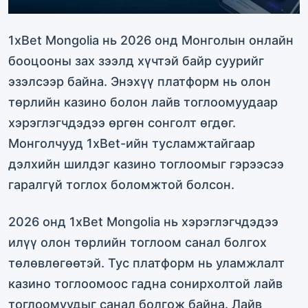
1xBet Mongolia нь 2026 онд Монголын онлайн
бооцооны зах зээлд хүчтэй байр суурийг
эзэлсээр байна. Энэхүү платформ нь олон
төрлийн казино болон лайв тоглоомуудаар
хэрэглэгчдэдээ өргөн сонголт өгдөг.
Монголчууд 1xBet-ийн тусламжтайгаар
дэлхийн шилдэг казино тоглоомыг гэрээсээ
гаралгүй тоглох боломжтой болсон.
2026 онд 1xBet Mongolia нь хэрэглэгчдэдээ
илүү олон төрлийн тоглоом санал болгох
төлөвлөгөөтэй. Тус платформ нь уламжлалт
казино тоглоомоос гадна сонирхолтой лайв
тоглоомуудыг санал болгож байна. Лайв