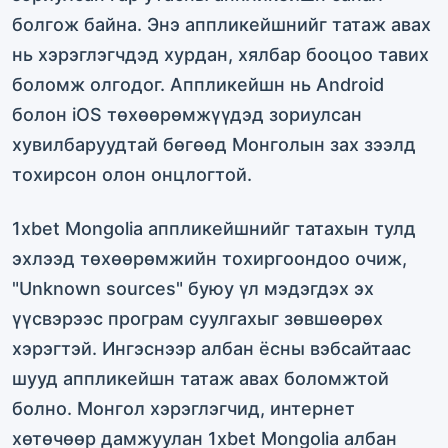
болгож байна. Энэ аппликейшнийг татаж авах
нь хэрэглэгчдэд хурдан, хялбар бооцоо тавих
боломж олгодог. Аппликейшн нь Android
болон iOS төхөөрөмжүүдэд зориулсан
хувилбаруудтай бөгөөд Монголын зах зээлд
тохирсон олон онцлогтой.
1xbet Mongolia аппликейшнийг татахын тулд
эхлээд төхөөрөмжийн тохиргоондоо очиж,
"Unknown sources" буюу үл мэдэгдэх эх
үүсвэрээс програм суулгахыг зөвшөөрөх
хэрэгтэй. Ингэснээр албан ёсны вэбсайтаас
шууд аппликейшн татаж авах боломжтой
болно. Монгол хэрэглэгчид, интернет
хөтөчөөр дамжуулан 1xbet Mongolia албан