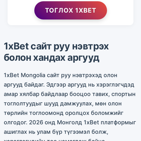
ТОГЛОХ 1XBET
1xBet сайт руу нэвтрэх
болон хандах аргууд
1xBet Mongolia сайт руу нэвтрэхэд олон
аргууд байдаг. Эдгээр аргууд нь хэрэглэгчдэд
амар хялбар байдлаар бооцоо тавих, спортын
тоглолтуудыг шууд дамжуулах, мөн олон
төрлийн тоглоомонд оролцох боломжийг
олгодог. 2026 онд Монголд 1xBet платформыг
ашиглах нь улам бүр түгээмэл болж,