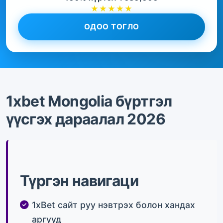
★★★★★
ОДОО ТОГЛО
1xbet Mongolia бүртгэл
үүсгэх дараалал 2026
Түргэн навигаци
1xBet сайт руу нэвтрэх болон хандах
аргууд