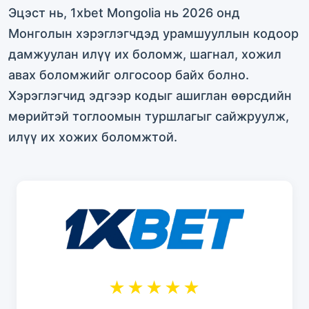
Эцэст нь, 1xbet Mongolia нь 2026 онд
Монголын хэрэглэгчдэд урамшууллын кодоор
дамжуулан илүү их боломж, шагнал, хожил
авах боломжийг олгосоор байх болно.
Хэрэглэгчид эдгээр кодыг ашиглан өөрсдийн
мөрийтэй тоглоомын туршлагыг сайжруулж,
илүү их хожих боломжтой.
★★★★★