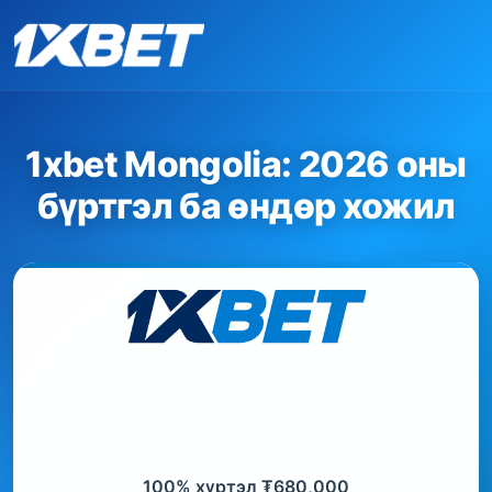
1xbet Mongolia: 2026 оны
бүртгэл ба өндөр хожил
Тавтай морилно уу
урамшуулал
100% хүртэл ₮680,000