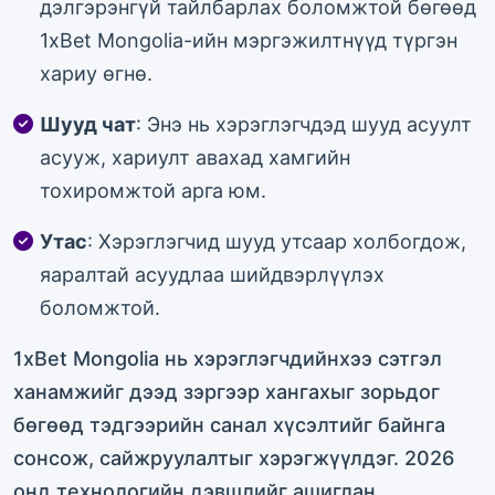
дэлгэрэнгүй тайлбарлах боломжтой бөгөөд
1xBet Mongolia-ийн мэргэжилтнүүд түргэн
хариу өгнө.
Шууд чат
: Энэ нь хэрэглэгчдэд шууд асуулт
асууж, хариулт авахад хамгийн
тохиромжтой арга юм.
Утас
: Хэрэглэгчид шууд утсаар холбогдож,
яаралтай асуудлаа шийдвэрлүүлэх
боломжтой.
1xBet Mongolia нь хэрэглэгчдийнхээ сэтгэл
ханамжийг дээд зэргээр хангахыг зорьдог
бөгөөд тэдгээрийн санал хүсэлтийг байнга
сонсож, сайжруулалтыг хэрэгжүүлдэг. 2026
онд технологийн дэвшлийг ашиглан,