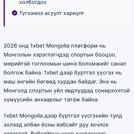
холбогдох
Түгээмэл асуулт хариулт
2026 онд 1xbet Mongolia платформ нь
Монголын хэрэглэгчдэд спортын бооцоо,
мөрийтэй тоглоомын шинэ боломжийг санал
болгож байна. 1xbet дээр бүртгэл үүсгэх нь
маш энгийн бөгөөд хурдан байдаг. Энэ нь
Монголд спортын үйл явдлуудад сонирхолтой
хүмүүсийн анхаарлыг татаж байна.
1xbet Mongolia дээр бүртгэл үүсгэхийн тулд
эхлээд албан ёсны вэбсайт руу зочлох
хэрэгтэй. Вэбсайтын нүүр хуудаснаас