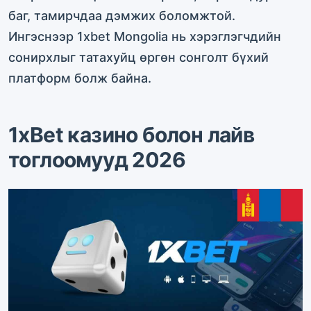
баг, тамирчдаа дэмжих боломжтой.
Ингэснээр 1xbet Mongolia нь хэрэглэгчдийн
сонирхлыг татахуйц өргөн сонголт бүхий
платформ болж байна.
1xBet казино болон лайв
тоглоомууд 2026