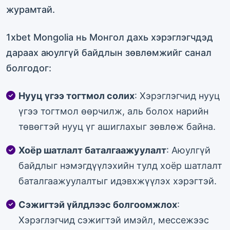
журамтай.
1xbet Mongolia нь Монгол дахь хэрэглэгчдэд
дараах аюулгүй байдлын зөвлөмжийг санал
болгодог:
Нууц үгээ тогтмол солих
: Хэрэглэгчид нууц
үгээ тогтмол өөрчилж, аль болох нарийн
төвөгтэй нууц үг ашиглахыг зөвлөж байна.
Хоёр шатлалт баталгаажуулалт
: Аюулгүй
байдлыг нэмэгдүүлэхийн тулд хоёр шатлалт
баталгаажуулалтыг идэвхжүүлэх хэрэгтэй.
Сэжигтэй үйлдлээс болгоомжлох
:
Хэрэглэгчид сэжигтэй имэйл, мессежээс