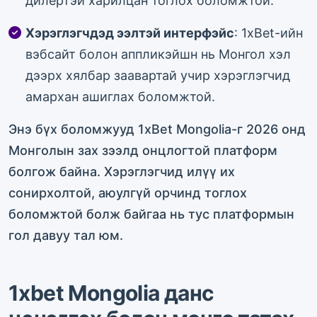
дилертэй харилцан тоглох боломжтой.
Хэрэглэгчдэд ээлтэй интерфэйс
: 1xBet-ийн
вэбсайт болон аппликэйшн нь Монгол хэл
дээрх хялбар заавартай учир хэрэглэгчид
амархан ашиглах боломжтой.
Энэ бүх боломжууд 1xBet Mongolia-г 2026 онд
Монголын зах зээлд онцлогтой платформ
болгож байна. Хэрэглэгчид илүү их
сонирхолтой, аюулгүй орчинд тоглох
боломжтой болж байгаа нь тус платформын
гол давуу тал юм.
1xbet Mongolia данс