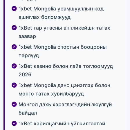
1xbet Mongolia урамшууллын код
ашиглах боломжууд
1xBet гар утасны аппликейшн татах
заавар
1xbet Mongolia спортын бооцооны
төрлүүд
1xBet казино болон лайв тоглоомууд
2026
1xbet Mongolia данс цэнэглэх болон
мөнгө татах хувилбарууд
Монгол дахь хэрэглэгчдийн аюулгүй
байдал
1xBet харилцагчийн үйлчилгээтэй