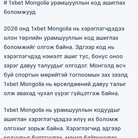
# 1xbet Mongolia урамшууллын код ашиглах
боломжууд
2026 онд 1xbet Mongolia нь хэрэглэгчдэдээ
олон төрлийн урамшууллын код ашиглах
боломжийг олгож байна. Эдгээр код нь
хэрэглэгчдэд нэмэлт ашиг тус, бонус оноо
зэрэг давуу талуудыг олгодог. Монголд өсч
буй спортын мөрийтэй тоглоомын зах зээлд
1xbet Mongolia нь өрсөлдөөний давуу талыг
олж авахад чухал үүрэг гүйцэтгэж байна.
1xbet Mongolia нь урамшууллын кодуудыг
ашиглан хэрэглэгчдэдээ илүү их боломж
олгохыг зорьж байна. Хэрэглэгчид эдгээр
кодуудыг бүртгүүлэх, мөнгө байршуулах,